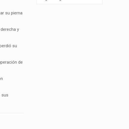
ar su pierna
 derecha y
perdió su
uperación de
en
e sus