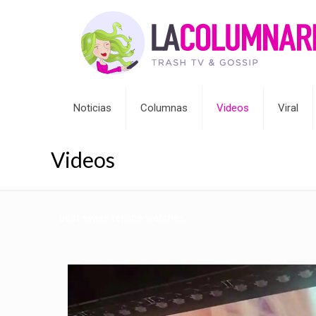
Noticias
Columnas
Videos
Viral
Videos
best swiss replica watches