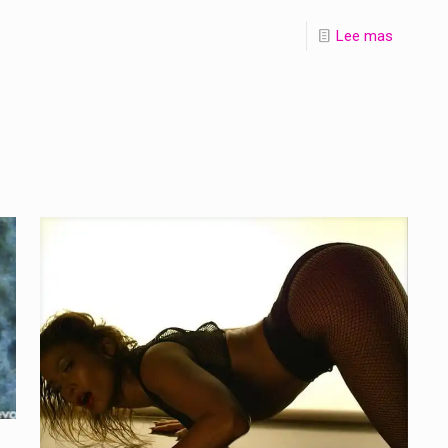
Lee mas
s