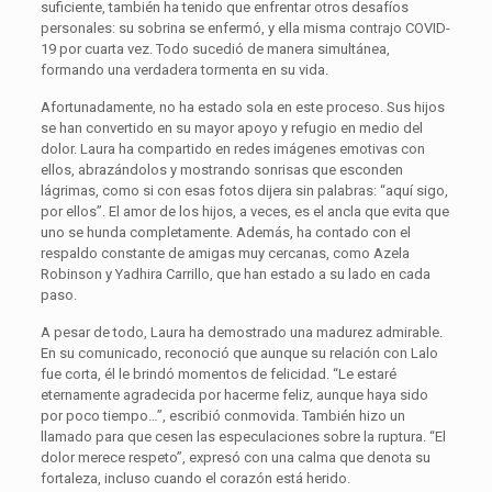
suficiente, también ha tenido que enfrentar otros desafíos
personales: su sobrina se enfermó, y ella misma contrajo COVID-
19 por cuarta vez. Todo sucedió de manera simultánea,
formando una verdadera tormenta en su vida.
Afortunadamente, no ha estado sola en este proceso. Sus hijos
se han convertido en su mayor apoyo y refugio en medio del
dolor. Laura ha compartido en redes imágenes emotivas con
ellos, abrazándolos y mostrando sonrisas que esconden
lágrimas, como si con esas fotos dijera sin palabras: “aquí sigo,
por ellos”. El amor de los hijos, a veces, es el ancla que evita que
uno se hunda completamente. Además, ha contado con el
respaldo constante de amigas muy cercanas, como Azela
Robinson y Yadhira Carrillo, que han estado a su lado en cada
paso.
A pesar de todo, Laura ha demostrado una madurez admirable.
En su comunicado, reconoció que aunque su relación con Lalo
fue corta, él le brindó momentos de felicidad. “Le estaré
eternamente agradecida por hacerme feliz, aunque haya sido
por poco tiempo…”, escribió conmovida. También hizo un
llamado para que cesen las especulaciones sobre la ruptura. “El
dolor merece respeto”, expresó con una calma que denota su
fortaleza, incluso cuando el corazón está herido.