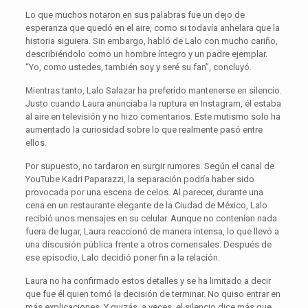
Lo que muchos notaron en sus palabras fue un dejo de
esperanza que quedó en el aire, como si todavía anhelara que la
historia siguiera. Sin embargo, habló de Lalo con mucho cariño,
describiéndolo como un hombre íntegro y un padre ejemplar.
“Yo, como ustedes, también soy y seré su fan”, concluyó.
Mientras tanto, Lalo Salazar ha preferido mantenerse en silencio.
Justo cuando Laura anunciaba la ruptura en Instagram, él estaba
al aire en televisión y no hizo comentarios. Este mutismo solo ha
aumentado la curiosidad sobre lo que realmente pasó entre
ellos.
Por supuesto, no tardaron en surgir rumores. Según el canal de
YouTube Kadri Paparazzi, la separación podría haber sido
provocada por una escena de celos. Al parecer, durante una
cena en un restaurante elegante de la Ciudad de México, Lalo
recibió unos mensajes en su celular. Aunque no contenían nada
fuera de lugar, Laura reaccionó de manera intensa, lo que llevó a
una discusión pública frente a otros comensales. Después de
ese episodio, Lalo decidió poner fin a la relación.
Laura no ha confirmado estos detalles y se ha limitado a decir
que fue él quien tomó la decisión de terminar. No quiso entrar en
más explicaciones. Y quizás, a veces, el silencio dice más que