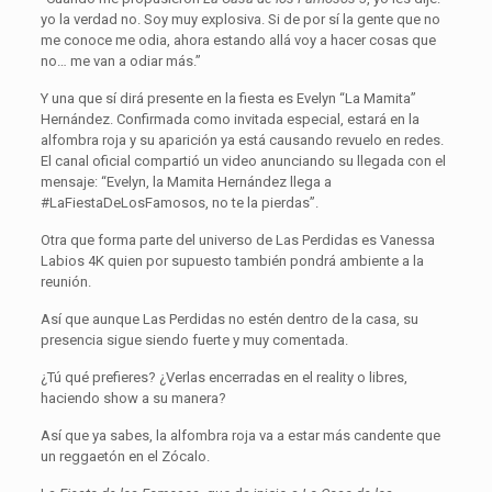
yo la verdad no. Soy muy explosiva. Si de por sí la gente que no
me conoce me odia, ahora estando allá voy a hacer cosas que
no… me van a odiar más.”
Y una que sí dirá presente en la fiesta es Evelyn “La Mamita”
Hernández. Confirmada como invitada especial, estará en la
alfombra roja y su aparición ya está causando revuelo en redes.
El canal oficial compartió un video anunciando su llegada con el
mensaje: “Evelyn, la Mamita Hernández llega a
#LaFiestaDeLosFamosos, no te la pierdas”.
Otra que forma parte del universo de Las Perdidas es Vanessa
Labios 4K quien por supuesto también pondrá ambiente a la
reunión.
Así que aunque Las Perdidas no estén dentro de la casa, su
presencia sigue siendo fuerte y muy comentada.
¿Tú qué prefieres? ¿Verlas encerradas en el reality o libres,
haciendo show a su manera?
Así que ya sabes, la alfombra roja va a estar más candente que
un reggaetón en el Zócalo.