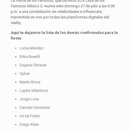
La
Fiesta de los Famosos
, que da inicio a
La Casa de los
Famosos México 3
, reunirá este domingo 27 de julio a las 6:00
p.m. a una constelación de celebridades e influencers,
transmitida en vivo por todas las plataformas digitales del
reality.
Aquí te dejamos la lista de los demás confirmados para la
fiesta:
Lucía Méndez
Erika Buenfil
Dayane Chrissel
Cpher
Martin Ricca
Lupita Villalobos
Jorge Losa
Damián Cervantes
Un tal Fredo
Diego Klein