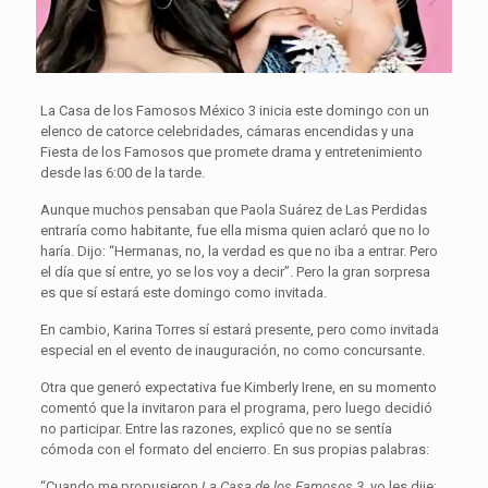
La Casa de los Famosos México 3 inicia este domingo con un
elenco de catorce celebridades, cámaras encendidas y una
Fiesta de los Famosos que promete drama y entretenimiento
desde las 6:00 de la tarde.
Aunque muchos pensaban que Paola Suárez de Las Perdidas
entraría como habitante, fue ella misma quien aclaró que no lo
haría. Dijo: “Hermanas, no, la verdad es que no iba a entrar. Pero
el día que sí entre, yo se los voy a decir”. Pero la gran sorpresa
es que sí estará este domingo como invitada.
En cambio, Karina Torres sí estará presente, pero como invitada
especial en el evento de inauguración, no como concursante.
Otra que generó expectativa fue Kimberly Irene, en su momento
comentó que la invitaron para el programa, pero luego decidió
no participar. Entre las razones, explicó que no se sentía
cómoda con el formato del encierro. En sus propias palabras:
“Cuando me propusieron
La Casa de los Famosos 3
, yo les dije: