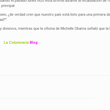
n cuando el pasado lunes hizo esta broma durante la recaudación de 
rincipal.
bien, ¿de verdad cren que nuestro país está listo para una primera 
ad?”.
y divisivos, mientras que la oficina de Michelle Obama señaló que l
La Columnaria
Blog