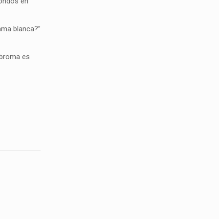
fondos en
dama blanca?”
a broma es