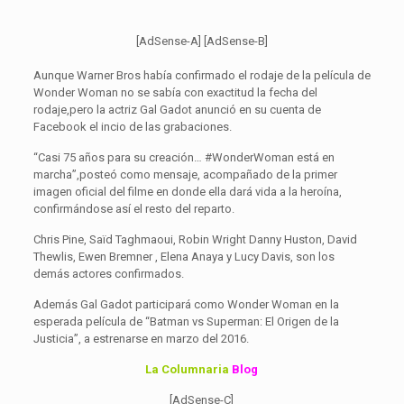
[AdSense-A] [AdSense-B]
Aunque Warner Bros había confirmado el rodaje de la película de
Wonder Woman no se sabía con exactitud la fecha del
rodaje,pero la actriz Gal Gadot anunció en su cuenta de
Facebook el incio de las grabaciones.
“Casi 75 años para su creación… #WonderWoman está en
marcha”,posteó como mensaje, acompañado de la primer
imagen oficial del filme en donde ella dará vida a la heroína,
confirmándose así el resto del reparto.
Chris Pine, Saïd Taghmaoui, Robin Wright Danny Huston, David
Thewlis, Ewen Bremner , Elena Anaya y Lucy Davis, son los
demás actores confirmados.
Además Gal Gadot participará como Wonder Woman en la
esperada película de “Batman vs Superman: El Origen de la
Justicia”, a estrenarse en marzo del 2016.
La Columnaria
Blog
[AdSense-C]