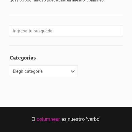
gossip.Todo famoso puede caer en nuestro ‘columneo’.
Categorías
Categorías
El
columnear
es nuestro 'verbo'