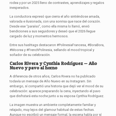
rodea y por un 2025 lleno de contrastes, aprendizajes y regalos
inesperados.
La conductora expresó que cierra el año sintiéndose amada,
valorada e ilusionada, con una sonrisa que nace del corazón.
Desde ese “paraíso”, como ella misma lo llamó, envió
bendiciones a sus seguidores y deseó que el 2026 llegue
cargado de luz y momentos hermosos.
Entre sus hashtags destacaron #PolinesiaFrancesa, #BoraBora,
#Moorea y #FrenchPolinesia, sellando el mood tropical y
soñador de su celebración.
Carlos Rivera y Cynthia Rodríguez — Año
Nuevo y pavo al horno
A diferencia de otros años, Carlos Rivera no ha publicado
todavía un mensaje de Año Nuevo en su Instagram. Sin
embargo, sí compartió una historia que dejó ver el mood de su
celebración: aparece preparando la cena, inyectando el pavo
que disfrutará esta noche junto a su esposa Cynthia Rodríguez.
La imagen muestra un ambiente completamente familiar y
relajado, muy lejos del glamour habitual de estas fechas.
Aunque no escribió un mensaje formal, la escena habla por sí