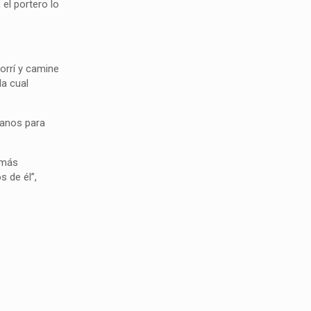
 el portero lo
orrí y camine
la cual
manos para
 más
 de él”,