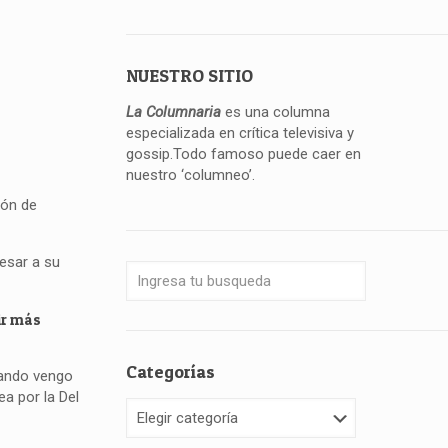
NUESTRO SITIO
La Columnaria
es una columna
especializada en crítica televisiva y
gossip.Todo famoso puede caer en
nuestro ‘columneo’.
lón de
resar a su
ir más
Categorías
uando vengo
a por la Del
Categorías