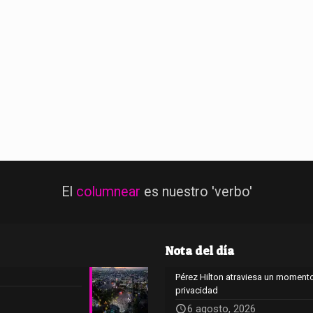
El
columnear
es nuestro 'verbo'
Nota del día
Pérez Hilton atraviesa un momento
privacidad
6 agosto, 2026