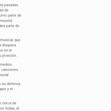
sta pasadas
dad de
como parte de
presunta
aba parte de
 musical, que
a disquera
ve en la
u posición.
 medios.
s canciones
ional.
n su defensa,
ajes y el
ne cerca de
or todas, el