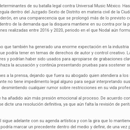
 determinantes de su batalla legal contra Universal Music México. Ha
guía dentro del Juzgado Sexto de Distrito en materia civil de la Ciu
derón, en una comparecencia que se prolongó más de lo previsto 
dentro de la demanda que la disquera mantiene en su contra por la 
ones realizadas entre 2016 y 2020, periodo en el que Nodal aún form
sino que también ha generado una enorme expectación en la industria
e podría tener en temas de derechos de autor y control creativo. L
res y podrían haber sido usados para apropiarse de grabaciones cla
rechaza la acusación y continúa presentando pruebas para sostener s
iones a la prensa, dejando que fuera su abogado quien atendiera a los
tante no tiene impedimento legal alguno para seguir interpretando su
desmintiendo cualquier rumor sobre restricciones en su vida profes
lo que ha añadido aún más presión emocional al proceso. De acuerdo co
dicte una resolución definitiva, ya que aún falta la revisión de perit
l sigue adelante con su agenda artística y con la gira que lo mantie
 podría marcar un precedente dentro del medio y definir, de una vez p