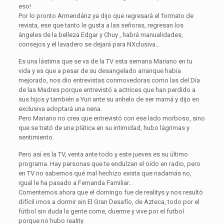
eso!
Por lo pronto Armendáriz ya dijo que regresará el formato de
revista, ese que tanto le gusta a las señoras, regresan los
ángeles de la belleza Edgar y Chuy , habrá manualidades,
consejos y el lavadero se dejará para NXclusiva…
Es una lástima que se va de la TV esta semana Mariano en tu
vida y es que a pesar de su desangelado arranque había
mejorado, nos dio entrevistas conmovedoras como las del Día
de las Madres porque entrevistó a actrices que han perdido a
sus hijos y también a Yuri ante su anhelo de ser mamá y dijo en
exclusiva adoptará una nena.
Pero Mariano no crea que entrevistó con ese lado morboso, sino
que se trató de una plática en su intimidad, hubo lágrimas y
sentimiento.
Pero así es la TV, venta ante todo y este jueves es su último
programa. Hay personas que te endulzan el oído en radio, pero
en TV no sabemos qué mal hechizo exista que nadamás no,
igual le ha pasado a Fernanda Familiar…
Comentemos ahora que el domingo fue de realitys y nos resultó
difícil irnos a dormir sin El Gran Desafío, de Azteca, todo por el
fútbol sin duda la gente come, duerme y vive por el futbol
porque no hubo reality.