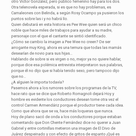
otro Víctor González, pero público femenino hay para los dos.
Otra telenovela esperada, si es que no hay problemas, es
Camaleones con Belinda, a según Rosy Ocampo ya pusieron los
puntos sobre las i y no habrá lío.
Quien debutará en esta historia es Pee Wee quien será un chico
noble que hace miles de trabajos para ayudar a su madre,
personaje con el que el cantante se sintió identificado.
¿Cómo se cambio la imagen a Pee Wee no creen? De ser
arrogante muy King, ahora es una ternura que todas las mamás
desearían de novio para sus hijas…
Hablando de sobre si es virgen o no, mejor ya no quiere hablar,
porque dice esa polémica entrevista interpretaron sus palabras,
porque él no dijo que si había tenido sexo, pero tampoco dijo
que no…
¿A alguien le importa todavía?
Pasemos ahora a los rumores sobre los programas de la TV,
hace rato que se dice que Roberto Romagnoli dejará Hoy y
hombre es evidente los conductores desean tome otra vez el
control Carmen Armendáriz porque el productor tiene cada idea.
Como que ahora que se va, hace más loqueras que nunca.
Hoy de plano sacó de onda a los conductores porque estaban
comentando que Don Chente Fernández dice no querer a Juan
Gabriel y entre cortinillas metieron una imagen de El Divo de
Juárez despeinado y con efecto de gritos de espanto ¡Qué es