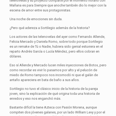
telenovelas y su proyecto comparte por el momento horario con
Mañana es para Siempre que anoche también dio lo mejor con la
escena de amor entre sus protagonistas.
Una noche de emociones sin duda.
¿Pero qué adereza a Sortilegio además de la historia?
Los actores de las telenovelas del ayer como Fernando Allende,
Felicia Mercado y Daniela Romo, sobre todo porque Sortilegio
es un remake de Tú o Nadie, hubiera sido genial estuviera en el
reparto Andrés García o Lucía Méndez, pero ellos cobran en
dólares.
Eso sí Allende y Mercado lucen miles inyecciones de Botox, pero
como recordar es vivir lo pasamos por alto y el pelucón de
miedo de Romo tampoco nos incomodó ni que el galán de
antaño apareciera en bata de baño a sus años.
Sortilegio no tuvo el clásico inicio de la historia de la pareja
joven, sino la explicación de qué origina toda una historia de
enredos y eso nos enganchó más.
Bastante difícil la tiene Azteca con Pasión Morena, aunque
compiten dos jóvenes galanes, por un lado William Levy y por el