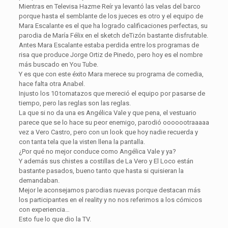
Mientras en Televisa Hazme Reír ya levantó las velas del barco
porque hasta el semblante de los jueces es otro y el equipo de
Mara Escalante es el que ha logrado calificaciones perfectas, su
parodia de María Félix en el sketch deTizón bastante disfrutable.
Antes Mara Escalante estaba perdida entre los programas de
risa que produce Jorge Ortiz de Pinedo, pero hoy es el nombre
más buscado en You Tube.
Y es que con este éxito Mara merece su programa de comedia,
hace falta otra Anabel.
Injusto los 10 tomatazos que mereció el equipo por pasarse de
tiempo, pero las reglas son las reglas.
La que si no da una es Angélica Vale y que pena, el vestuario
parece que se lo hace su peor enemigo, parodió ooooootraaaaa
vez a Vero Castro, pero con un look que hoy nadie recuerda y
con tanta tela que la visten llena la pantalla.
¿Por qué no mejor conduce como Angélica Vale y ya?
Y además sus chistes a costillas de La Vero y El Loco están
bastante pasados, bueno tanto que hasta si quisieran la
demandaban.
Mejor le aconsejamos parodias nuevas porque destacan más
los participantes en el reality y no nos referimos a los cómicos
con experiencia…
Esto fue lo que dio la TV.