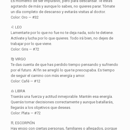
Es momento de ser impulsivo, pero para descansar. Te estás
agotando de más y aunque lo sabes, no quieres parar. Tómate
un día completo de descanso y evitarás visitas al doctor.
Color: Oro — #32
♌ LEO
Lamentarte por lo que no fue no te deja nada, solo te detiene.
Actívate y lucha por lo que quieres. Todo irá bien, no dejes de
trabajar por lo que viene.
Color: Gris — #72
♍ VIRGO
Te das cuenta de que has perdido tiempo pensando y sufriendo
por el futuro. Al fin se arregló lo que te preocupaba. Es tiempo
de seguir el camino con más energía y amor.
Color: Café — #12
♎ LIBRA
Traerás una fuerza y actitud inmejorable. Mantén esa energía.
Querrás tomar decisiones correctamente y aunque batallarás,
llegarás a los objetivos que deseas.
Color: Plata — #72
♏ ESCORPIÓN
Hay enojo con ciertas personas, familiares o allegados, porque