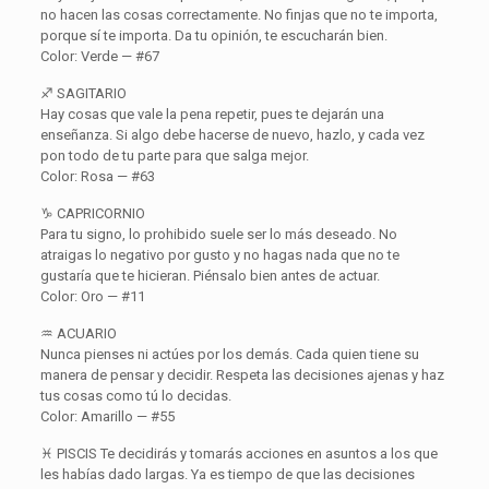
no hacen las cosas correctamente. No finjas que no te importa,
porque sí te importa. Da tu opinión, te escucharán bien.
Color: Verde — #67
♐ SAGITARIO
Hay cosas que vale la pena repetir, pues te dejarán una
enseñanza. Si algo debe hacerse de nuevo, hazlo, y cada vez
pon todo de tu parte para que salga mejor.
Color: Rosa — #63
♑ CAPRICORNIO
Para tu signo, lo prohibido suele ser lo más deseado. No
atraigas lo negativo por gusto y no hagas nada que no te
gustaría que te hicieran. Piénsalo bien antes de actuar.
Color: Oro — #11
♒ ACUARIO
Nunca pienses ni actúes por los demás. Cada quien tiene su
manera de pensar y decidir. Respeta las decisiones ajenas y haz
tus cosas como tú lo decidas.
Color: Amarillo — #55
♓ PISCIS Te decidirás y tomarás acciones en asuntos a los que
les habías dado largas. Ya es tiempo de que las decisiones