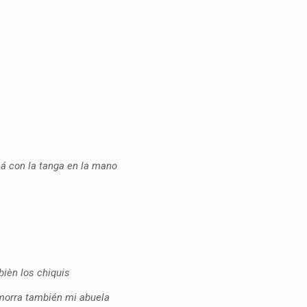
amá con la tanga en la mano
mbièn los chiquis
i morra también mi abuela