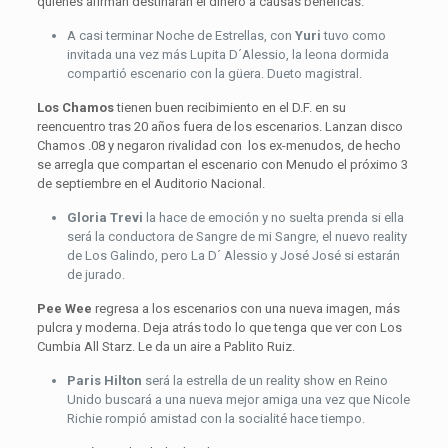
quienes afirman destinarán el dinero a causas benéficas.
A casi terminar Noche de Estrellas, con
Yuri
tuvo como
invitada una vez más Lupita D´Alessio, la leona dormida
compartió escenario con la güera. Dueto magistral.
Los Chamos
tienen buen recibimiento en el D.F. en su
reencuentro tras 20 años fuera de los escenarios. Lanzan disco
Chamos .08 y negaron rivalidad con los ex-menudos, de hecho
se arregla que compartan el escenario con Menudo el próximo 3
de septiembre en el Auditorio Nacional.
Gloria Trevi
la hace de emoción y no suelta prenda si ella
será la conductora de Sangre de mi Sangre, el nuevo reality
de Los Galindo, pero La D´ Alessio y José José si estarán
de jurado.
Pee Wee
regresa a los escenarios con una nueva imagen, más
pulcra y moderna. Deja atrás todo lo que tenga que ver con Los
Cumbia All Starz. Le da un aire a Pablito Ruiz.
Paris Hilton
será la estrella de un reality show en Reino
Unido buscará a una nueva mejor amiga una vez que Nicole
Richie rompió amistad con la socialité hace tiempo.