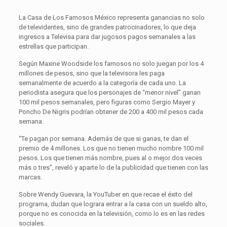
La Casa de Los Famosos México representa ganancias no solo
de televidentes, sino de grandes patrocinadores, lo que deja
ingresos a Televisa para dar jugosos pagos semanales a las
estrellas que participan.
Según Maxine Woodside los famosos no solo juegan por los 4
millones de pesos, sino que la televisora les paga
semanalmente de acuerdo a la categoría de cada uno. La
periodista asegura que los personajes de “menor nivel” ganan
100 mil pesos semanales, pero figuras como Sergio Mayer y
Poncho De Nigris podrían obtener de 200 a 400 mil pesos cada
semana.
“Te pagan por semana. Además de que si ganas, te dan el
premio de 4 millones. Los que no tienen mucho nombre 100 mil
pesos. Los que tienen más nombre, pues al o mejor dos veces
más o tres”, reveló y aparte lo de la publicidad que tienen con las
marcas.
Sobre Wendy Guevara, la YouTuber en que recae el éxito del
programa, dudan que lograra entrar a la casa con un sueldo alto,
porque no es conocida en la televisión, como lo es en las redes
sociales.