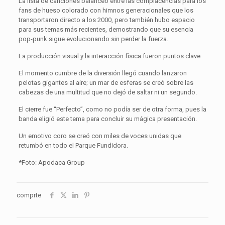
La lista de canciones balanceó entre las complacencias para los
fans de hueso colorado con himnos generacionales que los
transportaron directo a los 2000, pero también hubo espacio
para sus temas más recientes, demostrando que su esencia
pop-punk sigue evolucionando sin perder la fuerza.
La producción visual y la interacción física fueron puntos clave.
El momento cumbre de la diversión llegó cuando lanzaron
pelotas gigantes al aire; un mar de esferas se creó sobre las
cabezas de una multitud que no dejó de saltar ni un segundo.
El cierre fue “Perfecto”, como no podía ser de otra forma, pues la
banda eligió este tema para concluir su mágica presentación.
Un emotivo coro se creó con miles de voces unidas que
retumbó en todo el Parque Fundidora.
*Foto: Apodaca Group
comprte