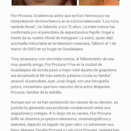
Flor Procuna, la talentosa actriz que se hizo famosa por su
interpretación de Irma Ramos en la icónica telenovela “Los ricos
también lloran”, ha fallecido a los 72 años. La triste noticia fue
confirmada por el periodista de espectáculos Pepillo Origel a
través de su cuenta oficial de Instagram. La actriz, quien dejó
una huella imborrable en la televisión mexicana, falleció el 1 de
marzo de 2025 en su hogar en Guadalajara.
“Hoy amanezco con otra triste noticia, el fallecimiento de una
muy querida amiga, Flor Procuna !! Fue en la ciudad de
Guadalajara de donde pasó a mejor vida! Aparte de guapísima
era encantadora! Mi más sentido pésame a toda su familia”,
anunció el periodista Juan José Origel, con una fotografía
juntos, comentario que tuvo reacción de la actriz Alejandra
Procuna, familiar de la estrella.
Aunque aún no se han esclarecido las causas de su deceso, su
partida ha generado una profunda consternación entre sus
seguidores y colegas. A lo largo de su carrera, Flor Procuna
brilló en diversos proyectos televisivos, cinematográficos y
teatrales, dejando un legado de gran valor. Le sobreviven sus
hijos, Mariana Zaceña Procuna y Luis Uriza Procuna, quienes han