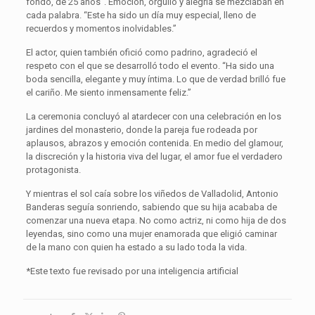
fondo, de 25 años”. Emoción, orgullo y alegría se mezclaban en
cada palabra. “Este ha sido un día muy especial, lleno de
recuerdos y momentos inolvidables.”
El actor, quien también ofició como padrino, agradeció el
respeto con el que se desarrolló todo el evento. “Ha sido una
boda sencilla, elegante y muy íntima. Lo que de verdad brilló fue
el cariño. Me siento inmensamente feliz.”
La ceremonia concluyó al atardecer con una celebración en los
jardines del monasterio, donde la pareja fue rodeada por
aplausos, abrazos y emoción contenida. En medio del glamour,
la discreción y la historia viva del lugar, el amor fue el verdadero
protagonista.
Y mientras el sol caía sobre los viñedos de Valladolid, Antonio
Banderas seguía sonriendo, sabiendo que su hija acababa de
comenzar una nueva etapa. No como actriz, ni como hija de dos
leyendas, sino como una mujer enamorada que eligió caminar
de la mano con quien ha estado a su lado toda la vida.
*Este texto fue revisado por una inteligencia artificial