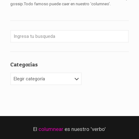
gossip.Todo famoso puede caer en nuestro ‘columneo’.
Categorías
Categorías
El
columnear
es nuestro 'verbo'