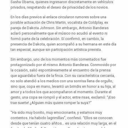
Sasha Obama, quienes ingresaron discretamente en vehículos
privados, respetando el deseo de privacidad de los novios.
En los días previos al enlace circularon rumores sobre una
posible actuación de Chris Martin, vocalista de Coldplay, ex
pareja de Dakota Johnson. Sin embargo, Antonio Banderas
aclaró personalmente que el músico no acudió al evento ni
formó parte de la celebración. Sí confirmó, en cambio, la
presencia de Dakota, quien acompañó a su hermana en este día
tan especial, aunque sin participación artística prevista.
Sin embargo, uno de los momentos más comentados fue
protagonizado por el mismo Antonio Banderas. Conmovido por
la ocasión, salió espontáneamente al encuentro de la prensa
que aguardaba fuera de la finca. Con su característica cercanía,
no solo atendió a los medios con una sonrisa llena de orgullo,
sino que, copa en mano, levantó un brindis en honor a su hija, al
amor y a todos los que acompañaron el momento. Durante el
gesto, una copa se rompió y el actor, entre risas, exclamó: “¡Eso
trae suerte! ¿Alguien más quiere romper la suya?”
“Ha sido muy bonito, muy emocionante, y estamos muy
contentos. Ha habido lagrimillas”, confesó. “Ellos se conocen
desde que tenían cuatro añitos… es una relación muy larga, en el