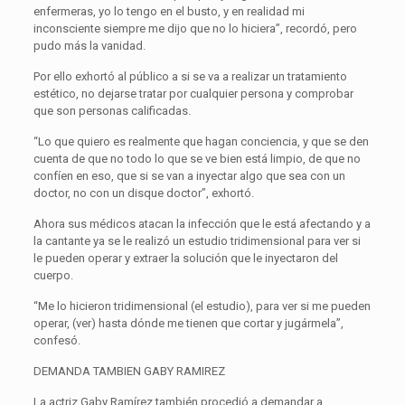
enfermeras, yo lo tengo en el busto, y en realidad mi
inconsciente siempre me dijo que no lo hiciera”, recordó, pero
pudo más la vanidad.
Por ello exhortó al público a si se va a realizar un tratamiento
estético, no dejarse tratar por cualquier persona y comprobar
que son personas calificadas.
“Lo que quiero es realmente que hagan conciencia, y que se den
cuenta de que no todo lo que se ve bien está limpio, de que no
confíen en eso, que si se van a inyectar algo que sea con un
doctor, no con un disque doctor”, exhortó.
Ahora sus médicos atacan la infección que le está afectando y a
la cantante ya se le realizó un estudio tridimensional para ver si
le pueden operar y extraer la solución que le inyectaron del
cuerpo.
“Me lo hicieron tridimensional (el estudio), para ver si me pueden
operar, (ver) hasta dónde me tienen que cortar y jugármela”,
confesó.
DEMANDA TAMBIEN GABY RAMIREZ
La actriz Gaby Ramírez también procedió a demandar a