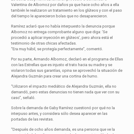
Valentina de Albornoz por daños ya que hace ocho años a ella
también le realizaron un tratamiento en los glúteos y con el paso
del tiempo le aparecieron bolas que no desaparecieron.
Ramírez aclaró que no había interpuesto la denuncia porque
Albornoz no entrega comprobante alguno que diga: ‘Se
procedió a aplicar inyección en glúteos’, pero ahora está el
testimonio de otras chicas afectadas.
“Era muy hábil, se protegía perfectamente”, comentó.
Por su parte, Armando Albornoz, declaró en el programa de Ellas
con las Estrellas que es injusto el trato hacia su madre y se
violaron todas sus garantías, opina se aprovechó la situación de
Alejandra Guzmán para crear una cortina de humo.
“Uilizaron el impacto mediático de Alejandra Guzmán, ella no
demandó, pero estas denuncias no tienen nada que ver con su
caso”, señaló.
Sobre la demanda de Gaby Ramírez cuestionó por qué no la
interpuso antes, y considera sólo desea aparecer en las
portadas de las revistas.
“Después de ocho años demanda, es una persona que ve la