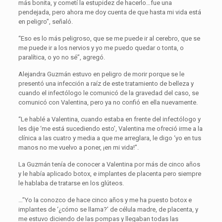
más bonita, y cometí la estupidez de hacerlo…fue una
pendejada, pero ahora me doy cuenta de que hasta mi vida está
en peligro”, señaló.
“Eso es lo más peligroso, que se me puede ir al cerebro, que se
me puede ir a los nervios y yo me puedo quedar o tonta, o
paralítica, o yo no sé”, agregó.
Alejandra Guzmán estuvo en peligro de morir porque se le
presentó una infección a raíz de este tratamiento de belleza y
cuando el infectólogo le comunicó de la gravedad del caso, se
comunicó con Valentina, pero ya no confió en ella nuevamente.
“Le hablé a Valentina, cuando estaba en frente del infectólogo y
les dije ‘me está sucediendo esto’, Valentina me ofreció irme a la
clínica a las cuatro y media a que me arreglara, le digo ‘yo en tus
manos no me vuelvo a poner, ¡en mi vida!”.
La Guzmán tenía de conocer a Valentina por más de cinco años
y le había aplicado botox, e implantes de placenta pero siempre
le hablaba de tratarse en los glúteos.
…”Yo la conozco de hace cinco años y me ha puesto botox e
implantes de ‘¿cómo se llama?’ de célula madre, de placenta, y
me estuvo diciendo de las pompas y llegaban todas las