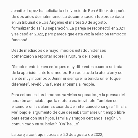
Jennifer Lopez ha solicitado el divorcio de Ben Affleck después
de dos años de matrimonio. La documentación fue presentada
en un tribunal de Los Ángeles el martes 20 de agosto,
formalizando así su separación. La pareja se reconectó en 2021
y se casó en 2022, pero parece que esta vez la relación tampoco
funcionó.
Desde mediados de mayo, medios estadounidenses
comenzaron a reportar sobre la ruptura de la pareja.
“Simplemente tienen enfoques muy diferentes cuando se trata
de la aparición ante los medios. Ben odia toda la atención y se
siente muy incómodo. Jennifer siempre ha tenido un enfoque
diferente”, reveló una fuente anónima a People.
Para entonces, los famosos ya vivían separados, y la prensa del
corazón anunciaba que la ruptura era inevitable. También se
encendieron las alarmas cuando Jennifer canceló su gira “This Is
Me” bajo el argumento de que deseaba tomarse un tiempo libre
para estar con sus hijos, familia y amigos cercanos, según un
comunicado en su boletín “OnTheJLo”.
La pareja contrajo nupcias el 20 de agosto de 2022,