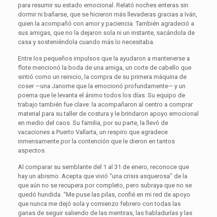
para resumir su estado emocional. Relató noches enteras sin
dormir ni bañarse, que se hicieron más llevaderas gracias a Iván,
quien la acompañó con amor y paciencia. También agradeció a
sus amigas, que no la dejaron sola ni un instante, sacándola de
casa y sosteniéndola cuando más lo necesitaba.
Entre los pequeños impulsos que la ayudaron a mantenerse a
flote mencionó la boda de una amiga, un corte de cabello que
sintió como un reinicio, la compra de su primera máquina de
coser —una Janome que la emocionó profundamente— y un
poema que le levanta el ánimo todos los días. Su equipo de
trabajo también fue clave: la acompañaron al centro a comprar
material para su taller de costura y le brindaron apoyo emocional
en medio del caos. Su familia, por su parte, la llevó de
vacaciones a Puerto Vallarta, un respiro que agradece
inmensamente por la contención que le dieron en tantos
aspectos.
Al comparar su semblante del 1 al 31 de enero, reconoce que
hay un abismo. Acepta que vivió “una crisis asquerosa” de la
que aún no se recupera por completo, pero subraya que no se
quedó hundida. “Me puse las pilas, confié en mi red de apoyo
que nunca me dejó sola y comienzo febrero con todas las
ganas de seguir saliendo de las mentiras, las habladurías y las