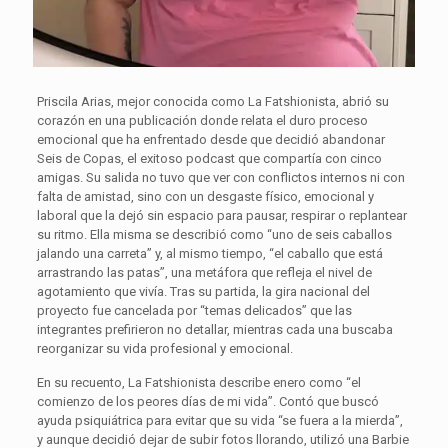
Priscila Arias, mejor conocida como La Fatshionista, abrió su
corazón en una publicación donde relata el duro proceso
emocional que ha enfrentado desde que decidió abandonar
Seis de Copas, el exitoso podcast que compartía con cinco
amigas. Su salida no tuvo que ver con conflictos internos ni con
falta de amistad, sino con un desgaste físico, emocional y
laboral que la dejó sin espacio para pausar, respirar o replantear
su ritmo. Ella misma se describió como “uno de seis caballos
jalando una carreta” y, al mismo tiempo, “el caballo que está
arrastrando las patas”, una metáfora que refleja el nivel de
agotamiento que vivía. Tras su partida, la gira nacional del
proyecto fue cancelada por “temas delicados” que las
integrantes prefirieron no detallar, mientras cada una buscaba
reorganizar su vida profesional y emocional.
En su recuento, La Fatshionista describe enero como “el
comienzo de los peores días de mi vida”. Contó que buscó
ayuda psiquiátrica para evitar que su vida “se fuera a la mierda”,
y aunque decidió dejar de subir fotos llorando, utilizó una Barbie