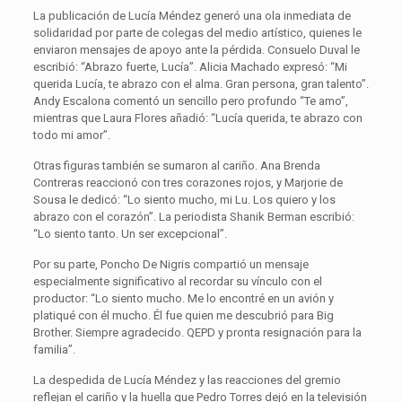
La publicación de Lucía Méndez generó una ola inmediata de
solidaridad por parte de colegas del medio artístico, quienes le
enviaron mensajes de apoyo ante la pérdida. Consuelo Duval le
escribió: “Abrazo fuerte, Lucía”. Alicia Machado expresó: “Mi
querida Lucía, te abrazo con el alma. Gran persona, gran talento”.
Andy Escalona comentó un sencillo pero profundo “Te amo”,
mientras que Laura Flores añadió: “Lucía querida, te abrazo con
todo mi amor”.
Otras figuras también se sumaron al cariño. Ana Brenda
Contreras reaccionó con tres corazones rojos, y Marjorie de
Sousa le dedicó: “Lo siento mucho, mi Lu. Los quiero y los
abrazo con el corazón”. La periodista Shanik Berman escribió:
“Lo siento tanto. Un ser excepcional”.
Por su parte, Poncho De Nigris compartió un mensaje
especialmente significativo al recordar su vínculo con el
productor: “Lo siento mucho. Me lo encontré en un avión y
platiqué con él mucho. Él fue quien me descubrió para Big
Brother. Siempre agradecido. QEPD y pronta resignación para la
familia”.
La despedida de Lucía Méndez y las reacciones del gremio
reflejan el cariño y la huella que Pedro Torres dejó en la televisión