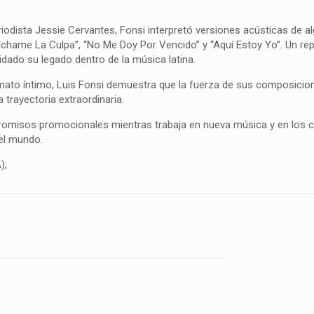
odista Jessie Cervantes, Fonsi interpretó versiones acústicas de a
 “Échame La Culpa”, “No Me Doy Por Vencido” y “Aquí Estoy Yo”. Un r
ado su legado dentro de la música latina.
mato íntimo, Luis Fonsi demuestra que la fuerza de sus composicio
 trayectoria extraordinaria.
romisos promocionales mientras trabaja en nueva música y en los c
el mundo.
);