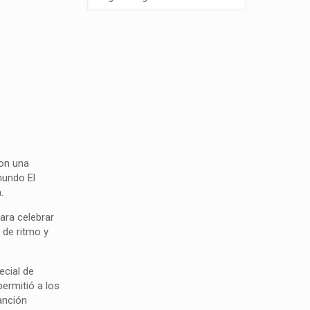
con una
mundo El
.
ara celebrar
a de ritmo y
ecial de
ermitió a los
anción