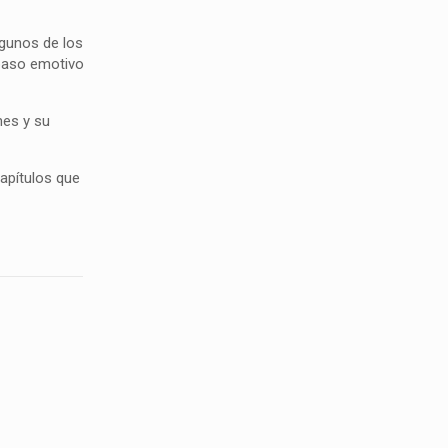
lgunos de los
epaso emotivo
nes y su
apítulos que