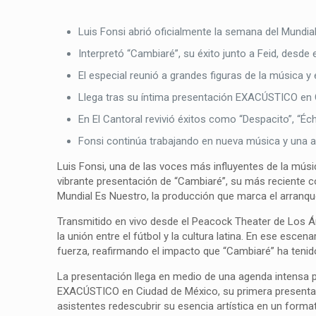
Luis Fonsi abrió oficialmente la semana del Mundial
Interpretó “Cambiaré”, su éxito junto a Feid, desd
El especial reunió a grandes figuras de la música y 
Llega tras su íntima presentación EXACÚSTICO en C
En El Cantoral revivió éxitos como “Despacito”, “É
Fonsi continúa trabajando en nueva música y una a
Luis Fonsi, una de las voces más influyentes de la músic
vibrante presentación de “Cambiaré”, su más reciente 
Mundial Es Nuestro, la producción que marca el arranqu
Transmitido en vivo desde el Peacock Theater de Los Áng
la unión entre el fútbol y la cultura latina. En ese escen
fuerza, reafirmando el impacto que “Cambiaré” ha teni
La presentación llega en medio de una agenda intensa pa
EXACÚSTICO en Ciudad de México, su primera presentació
asistentes redescubrir su esencia artística en un form