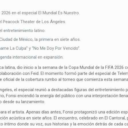
 2026 en el especial El Mundial Es Nuestro.
e el Peacock Theater de Los Ángeles.
el entretenimiento latino.
iudad de México, la primera en siete años.
chame La Culpa” y “No Me Doy Por Vencido”.
genda internacional en expansión.
a latina, dio inicio a la semana de la Copa Mundial de la FIFA 2026 
colaboración con Feid. El momento formó parte del especial de Tele
e oficial de la cobertura rumbo al torneo que comienza esta semana
eles, el especial reunió a destacadas figuras del entretenimiento p
ario, Fonsi encendió la energía del público con una interpretación llen
do desde su lanzamiento.
ra el artista. Apenas días antes, Fonsi protagonizó una edición esp
n acústica en siete años. El encuentro, celebrado en El Cantoral, p
ato íntimo donde su voz, sus historias y la emoción detrás de cada c