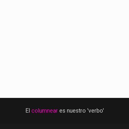
El
columnear
es nuestro 'verbo'