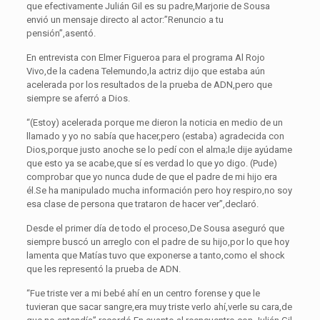
que efectivamente Julián Gil es su padre,Marjorie de Sousa
envió un mensaje directo al actor:”Renuncio a tu
pensión”,asentó.
En entrevista con Elmer Figueroa para el programa Al Rojo
Vivo,de la cadena Telemundo,la actriz dijo que estaba aún
acelerada por los resultados de la prueba de ADN,pero que
siempre se aferró a Dios.
“(Estoy) acelerada porque me dieron la noticia en medio de un
llamado y yo no sabía que hacer,pero (estaba) agradecida con
Dios,porque justo anoche se lo pedí con el alma;le dije ayúdame
que esto ya se acabe,que sí es verdad lo que yo digo. (Pude)
comprobar que yo nunca dude de que el padre de mi hijo era
él.Se ha manipulado mucha información pero hoy respiro,no soy
esa clase de persona que trataron de hacer ver”,declaró.
Desde el primer día de todo el proceso,De Sousa aseguró que
siempre buscó un arreglo con el padre de su hijo,por lo que hoy
lamenta que Matías tuvo que exponerse a tanto,como el shock
que les representó la prueba de ADN.
“Fue triste ver a mi bebé ahí en un centro forense y que le
tuvieran que sacar sangre,era muy triste verlo ahí,verle su cara,de