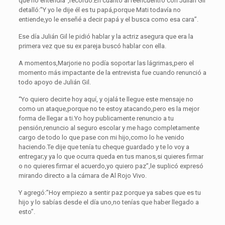
que no entendía”,recordó.En cuanto al reencuentro con Julián Gil
detalló:”Y yo le dije él es tu papá,porque Mati todavía no
entiende,yo le enseñé a decir papá y el busca como esa cara”.
Ese día Julián Gil le pidió hablar y la actriz asegura que era la
primera vez que su ex pareja buscó hablar con ella.
A momentos,Marjorie no podía soportar las lágrimas,pero el
momento más impactante de la entrevista fue cuando renunció a
todo apoyo de Julián Gil.
“Yo quiero decirte hoy aquí, y ojalá te llegue este mensaje no
como un ataque,porque no te estoy atacando,pero es la mejor
forma de llegar a ti.Yo hoy publicamente renuncio a tu
pensión,renuncio al seguro escolar y me hago completamente
cargo de todo lo que pase con mi hijo,como lo he venido
haciendo.Te dije que tenía tu cheque guardado y te lo voy a
entregar;y ya lo que ocurra queda en tus manos,si quieres firmar
o no quieres firmar el acuerdo,yo quiero paz”,le suplicó expresó
mirando directo a la cámara de Al Rojo Vivo.
Y agregó:”Hoy empiezo a sentir paz porque ya sabes que es tu
hijo y lo sabías desde el día uno,no tenías que haber llegado a
esto”.