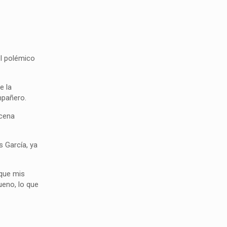
el polémico
e la
mpañero.
scena
 García, ya
 que mis
ueno, lo que