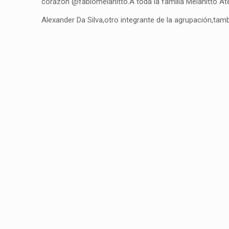
corazón @fabiomelanitto.A toda la familia Melanitto At
Alexander Da Silva,otro integrante de la agrupación,ta