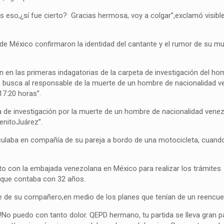
as eso,¿sí fue cierto? Gracias hermosa, voy a colgar”,exclamó visib
 de México confirmaron la identidad del cantante y el rumor de su m
en las primeras indagatorias de la carpeta de investigación del hom
o busca al responsable de la muerte de un hombre de nacionalidad v
17:20 horas”.
ta de investigación por la muerte de un hombre de nacionalidad venez
enitoJuárez”.
circulaba en compañía de su pareja a bordo de una motocicleta, cuand
to con la embajada venezolana en México para realizar los trámites
a que contaba con 32 años.
e de su compañero,en medio de los planes que tenían de un reencue
!No puedo con tanto dolor. QEPD hermano, tu partida se lleva gran p