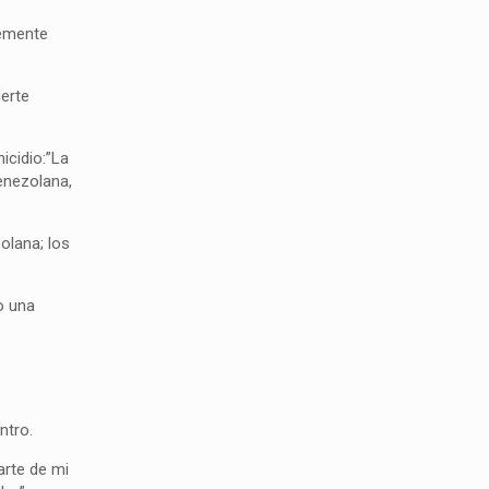
lemente
uerte
icidio:”La
enezolana,
olana; los
o una
ntro.
arte de mi