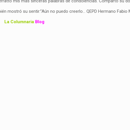
erratto mis más sinceras palabras de condolencias. Comparto su dol
mbién mostró su sentir:”Aún no puedo creerlo… QEPD Hermano Fabio M
La Columnaria
Blog