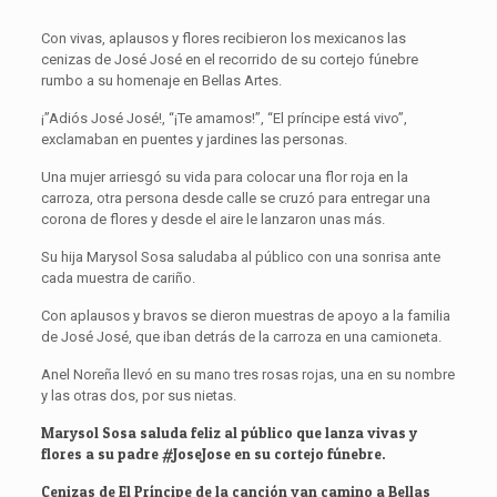
Con vivas, aplausos y flores recibieron los mexicanos las
cenizas de José José en el recorrido de su cortejo fúnebre
rumbo a su homenaje en Bellas Artes.
¡”Adiós José José!, “¡Te amamos!”, “El príncipe está vivo”,
exclamaban en puentes y jardines las personas.
Una mujer arriesgó su vida para colocar una flor roja en la
carroza, otra persona desde calle se cruzó para entregar una
corona de flores y desde el aire le lanzaron unas más.
Su hija Marysol Sosa saludaba al público con una sonrisa ante
cada muestra de cariño.
Con aplausos y bravos se dieron muestras de apoyo a la familia
de José José, que iban detrás de la carroza en una camioneta.
Anel Noreña llevó en su mano tres rosas rojas, una en su nombre
y las otras dos, por sus nietas.
Marysol Sosa saluda feliz al público que lanza vivas y
flores a su padre
#JoseJose
en su cortejo fúnebre.
Cenizas de El Príncipe de la canción van camino a Bellas