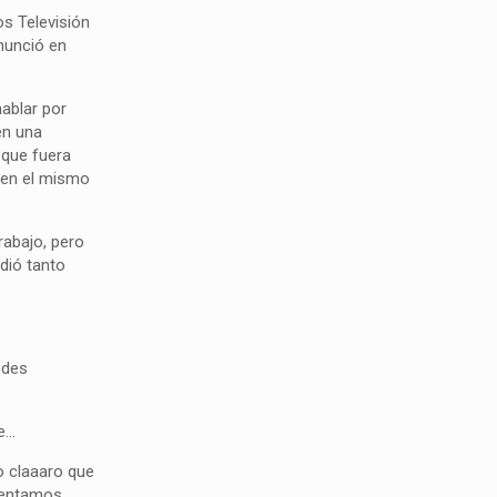
os Televisión
nunció en
hablar por
en una
o que fuera
n en el mismo
rabajo, pero
ndió tanto
edes
le…
o claaaro que
amentamos