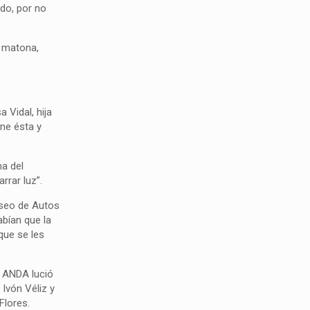
odo, por no
y matona,
 Vidal, hija
ene ésta y
ma del
rrar luz”.
Museo de Autos
abían que la
 que se les
la ANDA lució
Ivón Véliz y
Flores.