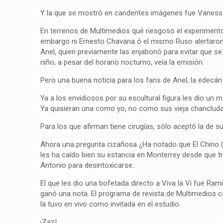
Y la que se mostró en candentes imágenes fue Vanessa
En terrenos de Multimedios qué riesgoso el experimento
embargo ni Ernesto Chavana ó el mismo Ruso alertaron 
Anel, quien previamente las enjabonó para evitar que se l
niño, a pesar del horario nocturno, veía la emisión.
Pero una buena noticia para los fans de Anel, la edecá
Ya a los envidiosos por su escultural figura les dio 
Ya quisieran una como yo, no como sus vieja chancluda
Para los que afirman tiene cirugías, sólo aceptó la de s
Ahora una pregunta cizañosa ¿Ha notado que El Chino (
les ha caído bien su estancia en Monterrey desde que tr
Antonio para desintoxicarse…
El que les dio una bofetada directo a Viva la Vi fue R
ganó una nota. El programa de revista de Multimedios c
la tuvo en vivo como invitada en el estudio.
¡Zaz!…