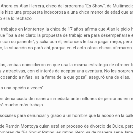
 Ahora es Alan Herrera, chico del programa “Es Show”, de Multimedi
le hizo una propuesta indecorosa a una chica menor de edad que a
 ella lo rechazó.
 trabajos en Monterrey, la chica de 17 años afirma que Alan le pidio 
que “iba a ser claro; la propuesta de trabajo era para desempeñarse 
n con su pariente”, y salía con él, entonces le iba a pagar mejor, per
, la situación no paró ahí, porque en el acto otras chicas afirmaro
as, ambas coincidieron en que usa la misma estrategia de ofrecer t
 y atractivas, con el interés de aceptar una aventura. No les sorpre
cosando a niñas, es la fama de la que goza”, aseguró una de ellas.
es una opción a veces”.
 es denunciado de manera inmediata ante millones de personas en r
tará mucho más trabajo….
ciales para denunciar y grabó a un hombre que la acosó en la cal
ad de Ramón Montoya quien está en proceso de divorcio de Dulce, per
 hombres de “Es Show”.Rating, es rating. Pero ya de manera seria, l