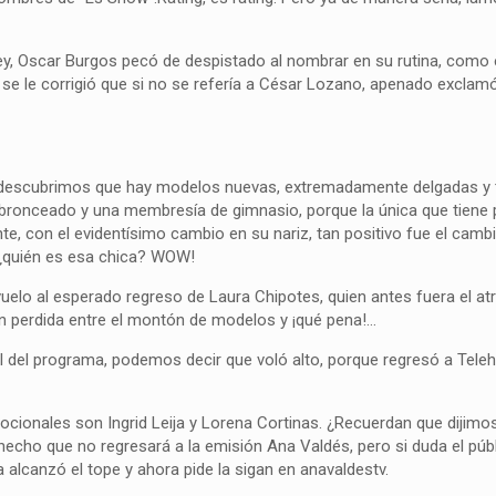
y, Oscar Burgos pecó de despistado al nombrar en su rutina, como 
to se le corrigió que si no se refería a César Lozano, apenado exclam
 descubrimos que hay modelos nuevas, extremadamente delgadas y t
l bronceado y una membresía de gimnasio, porque la única que tiene
te, con el evidentísimo cambio en su nariz, tan positivo fue el camb
 ¿quién es esa chica? WOW!
elo al esperado regreso de Laura Chipotes, quien antes fuera el atr
nen perdida entre el montón de modelos y ¡qué pena!…
al del programa, podemos decir que voló alto, porque regresó a Teleh
cionales son Ingrid Leija y Lorena Cortinas. ¿Recuerdan que dijimos
 hecho que no regresará a la emisión Ana Valdés, pero si duda el públ
a alcanzó el tope y ahora pide la sigan en anavaldestv.