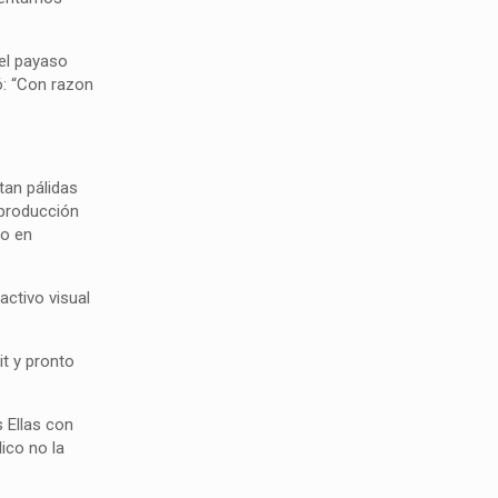
el payaso
ó: “Con razon
an pálidas
 producción
io en
activo visual
it y pronto
 Ellas con
ico no la