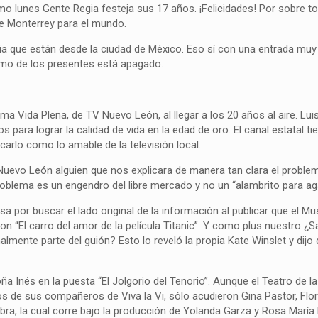
imo lunes Gente Regia festeja sus 17 años. ¡Felicidades! Por sobre t
de Monterrey para el mundo.
ia que están desde la ciudad de México. Eso sí con una entrada mu
ánimo de los presentes está apagado.
a Vida Plena, de TV Nuevo León, al llegar a los 20 años al aire. Luisa
para lograr la calidad de vida en la edad de oro. El canal estatal ti
arlo como lo amable de la televisión local.
uevo León alguien que nos explicara de manera tan clara el proble
oblema es un engendro del libre mercado y no un “alambrito para aga
a por buscar el lado original de la información al publicar que el 
n “El carro del amor de la película Titanic” .Y como plus nuestro ¿S
almente parte del guión? Esto lo reveló la propia Kate Winslet y dijo
Doña Inés en la puesta “El Jolgorio del Tenorio”. Aunque el Teatro de 
de sus compañeros de Viva la Vi, sólo acudieron Gina Pastor, Flor 
 obra, la cual corre bajo la producción de Yolanda Garza y Rosa María 