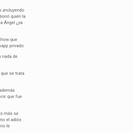
s ¡incluyendo
tionó quién la
 a Ángel ¿ya
 show que
sapp privado.
n nada de
 que se trata
y además
cir que fue
nas más se
no el adiós
 no le