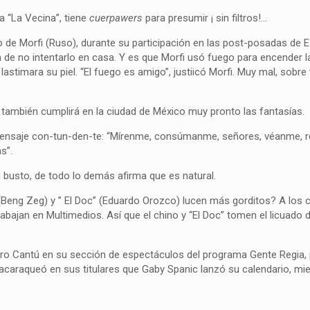
 “La Vecina”, tiene
cuerpawers
para presumir ¡ sin filtros!…
 de Morfi (Ruso), durante su participación en las post-posadas de E
de no intentarlo en casa. Y es que Morfi usó fuego para encender 
astimara su piel. “El fuego es amigo”, justiicó Morfi. Muy mal, sobre
n también cumplirá en la ciudad de México muy pronto las fantasías.
un mensaje con-tun-den-te: “Mírenme, consúmanme, señores, véanme, 
s”.
u busto, de todo lo demás afirma que es natural.
Beng Zeg) y ” El Doc” (Eduardo Orozco) lucen más gorditos? A los
abajan en Multimedios. Así que el chino y “El Doc” tomen el licuado 
amiro Cantú en su sección de espectáculos del programa Gente Regia,
acaraqueó en sus titulares que Gaby Spanic lanzó su calendario, mi