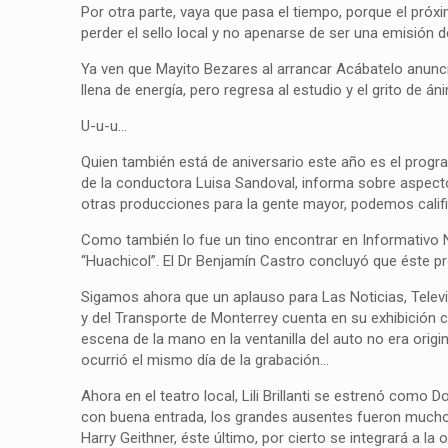
Por otra parte, vaya que pasa el tiempo, porque el próx
perder el sello local y no apenarse de ser una emisión 
Ya ven que Mayito Bezares al arrancar Acábatelo anunc
llena de energía, pero regresa al estudio y el grito de 
U-u-u…
Quien también está de aniversario este año es el program
de la conductora Luisa Sandoval, informa sobre aspectos 
otras producciones para la gente mayor, podemos calific
Como también lo fue un tino encontrar en Informativo N
“Huachicol”. El Dr Benjamín Castro concluyó que éste pr
Sigamos ahora que un aplauso para Las Noticias, Televis
y del Transporte de Monterrey cuenta en su exhibición co
escena de la mano en la ventanilla del auto no era origin
ocurrió el mismo día de la grabación…
Ahora en el teatro local, Lili Brillanti se estrenó como 
con buena entrada, los grandes ausentes fueron muchos 
Harry Geithner, éste último, por cierto se integrará a la