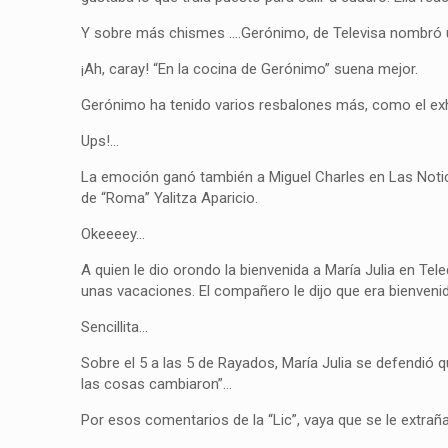
Y sobre más chismes ….Gerónimo, de Televisa nombró 
¡Ah, caray! “En la cocina de Gerónimo” suena mejor.
Gerónimo ha tenido varios resbalones más, como el exho
Ups!…
La emoción ganó también a Miguel Charles en Las Noticia
de “Roma” Yalitza Aparicio.
Okeeeey…
A quien le dio orondo la bienvenida a María Julia en Tele
unas vacaciones. El compañero le dijo que era bienvenida 
Sencillita…
Sobre el 5 a las 5 de Rayados, María Julia se defendió qu
las cosas cambiaron”…
Por esos comentarios de la “Lic”, vaya que se le extrañ