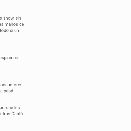
s show, sin
las manos de
 todo si un
respírenme.
 conductores
de papá
 porque les
entras Cantú