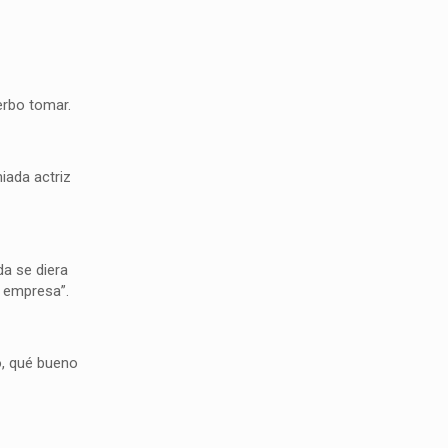
erbo tomar.
iada actriz
da se diera
a empresa”.
io, qué bueno