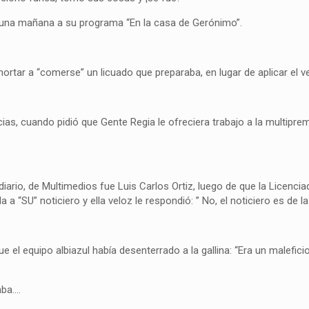
una mañana a su programa “En la casa de Gerónimo”.
rtar a “comerse” un licuado que preparaba, en lugar de aplicar el v
s, cuando pidió que Gente Regia le ofreciera trabajo a la multiprem
diario, de Multimedios fue Luis Carlos Ortiz, luego de que la Licencia
a “SU” noticiero y ella veloz le respondió: ” No, el noticiero es de l
e el equipo albiazul había desenterrado a la gallina: “Era un malefic
aba….