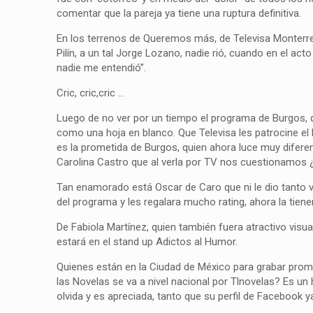
comentar que la pareja ya tiene una ruptura definitiva.
En los terrenos de Queremos más, de Televisa Monterre
Pilín, a un tal Jorge Lozano, nadie rió, cuando en el ac
nadie me entendió”.
Cric, cric,cric …
Luego de no ver por un tiempo el programa de Burgos,
como una hoja en blanco. Que Televisa les patrocine e
es la prometida de Burgos, quien ahora luce muy diferen
Carolina Castro que al verla por TV nos cuestionamos
Tan enamorado está Oscar de Caro que ni le dio tanto vu
del programa y les regalara mucho rating, ahora la tie
De Fabiola Martínez, quien también fuera atractivo visu
estará en el stand up Adictos al Humor.
Quienes están en la Ciudad de México para grabar promo
las Novelas se va a nivel nacional por Tlnovelas? Es un
olvida y es apreciada, tanto que su perfil de Facebook y