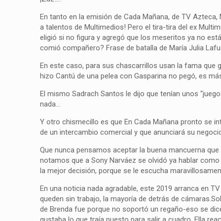
En tanto en la emisión de Cada Mañana, de TV Azteca, 
a talentos de Multimedios! Pero el tira-tira del ex Mul
eligió si no figura y agregó que los meseritos ya no e
comió compañero? Frase de batalla de María Julia Lafu
En este caso, para sus chascarrillos usan la fama que
hizo Cantú de una pelea con Gasparina no pegó, es más 
El mismo Sadrach Santos le dijo que tenían unos “jue
nada…
Y otro chismecillo es que En Cada Mañana pronto se int
de un intercambio comercial y que anunciará su negoci
Que nunca pensamos aceptar la buena mancuerna que ha
notamos que a Sony Narváez se olvidó ya hablar como bo
la mejor decisión, porque se le escucha maravillosamen
En una noticia nada agradable, este 2019 arranca en T
queden sin trabajo, la mayoría de detrás de cámaras.S
de Brenda fue porque no soportó un regaño-eso se dice-,
gustaba lo que traía puesto para salir a cuadro. Ella re