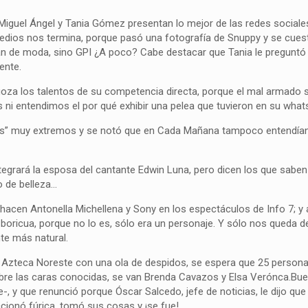
Miguel Ángel y Tania Gómez presentan lo mejor de las redes sociale
timedios nos termina, porque pasó una fotografía de Snuppy y se cues
stán de moda, sino GPI ¿A poco? Cabe destacar que Tania le preguntó
ente.
 goza los talentos de su competencia directa, porque el mal armado
ni entendimos el por qué exhibir una pelea que tuvieron en su what
gos” muy extremos y se notó que en Cada Mañana tampoco entendía
egrará la esposa del cantante Edwin Luna, pero dicen los que saben
o de belleza…
cen Antonella Michellena y Sony en los espectáculos de Info 7; 
ricua, porque no lo es, sólo era un personaje. Y sólo nos queda de
te más natural.
V Azteca Noreste con una ola de despidos, se espera que 25 perso
obre las caras conocidas, se van Brenda Cavazos y Elsa Verónca.Bue
 y que renunció porque Óscar Salcedo, jefe de noticias, le dijo que
accionó fúrica, tomó sus cosas y ¡se fue!