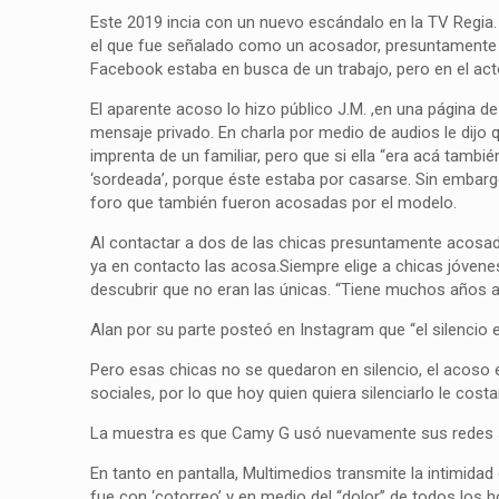
Este 2019 incia con un nuevo escándalo en la TV Regia.
el que fue señalado como un acosador, presuntamente 
Facebook estaba en busca de un trabajo, pero en el acto
El aparente acoso lo hizo público J.M. ,en una página de
mensaje privado. En charla por medio de audios le dijo 
imprenta de un familiar, pero que si ella “era acá tambié
‘sordeada’, porque éste estaba por casarse. Sin embargo
foro que también fueron acosadas por el modelo.
Al contactar a dos de las chicas presuntamente acosad
ya en contacto las acosa.Siempre elige a chicas jóvenes
descubrir que no eran las únicas. “Tiene muchos años a
Alan por su parte posteó en Instagram que “el silencio 
Pero esas chicas no se quedaron en silencio, el acoso
sociales, por lo que hoy quien quiera silenciarlo le cos
La muestra es que Camy G usó nuevamente sus redes so
En tanto en pantalla, Multimedios transmite la intimid
fue con ‘cotorreo’ y en medio del “dolor” de todos los