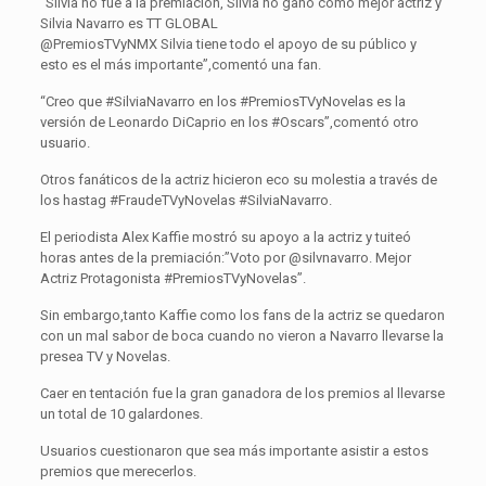
“Silvia no fue a la premiación, Silvia no ganó como mejor actriz y
Silvia Navarro es TT GLOBAL
@PremiosTVyNMX Silvia tiene todo el apoyo de su público y
esto es el más importante”,comentó una fan.
“Creo que #SilviaNavarro en los #PremiosTVyNovelas es la
versión de Leonardo DiCaprio en los #Oscars”,comentó otro
usuario.
Otros fanáticos de la actriz hicieron eco su molestia a través de
los hastag #FraudeTVyNovelas #SilviaNavarro.
El periodista Alex Kaffie mostró su apoyo a la actriz y tuiteó
horas antes de la premiación:”Voto por @silvnavarro. Mejor
Actriz Protagonista #PremiosTVyNovelas”.
Sin embargo,tanto Kaffie como los fans de la actriz se quedaron
con un mal sabor de boca cuando no vieron a Navarro llevarse la
presea TV y Novelas.
Caer en tentación fue la gran ganadora de los premios al llevarse
un total de 10 galardones.
Usuarios cuestionaron que sea más importante asistir a estos
premios que merecerlos.