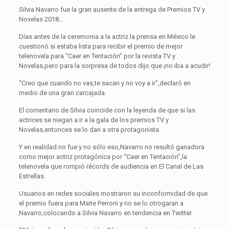
Silvia Navarro fue la gran ausente de la entrega de Premios TV y
Novelas 2018…
Días antes de la ceremonia a la actriz la prensa en México le
cuestionó si estaba lista para recibir el premio de mejor
telenovela para “Caer en Tentación” por la revista TV y
Novelas,pero para la sorpresa de todos dijo que ¡no iba a acudir!
“Creo que cuando no vas,te sacan y no voy a ir”,declaró en
medio de una gran carcajada.
El comentario de Silvia coincide con la leyenda de que si las
actrices se niegan a ir a la gala de los premios TV y
Novelas,entonces se lo dan a otra protagonista.
Y en realidad no fue y no sólo eso,Navarro no resultó ganadora
como mejor actriz protagónica por “Caer en Tentación”,la
telenovela que rompió récords de audiencia en El Canal de Las
Estrellas.
Usuarios en redes sociales mostraron su inconformidad de que
el premio fuera para Maite Perroni y no se lo otrogaran a
Navarro,colocando a Silvia Navarro en tendencia en Twitter.