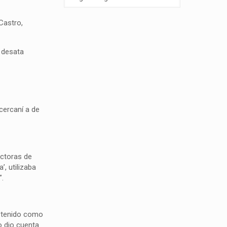
Castro,
 desata
cercaní a de
actoras de
, utilizaba
”.
r tenido como
o dio cuenta