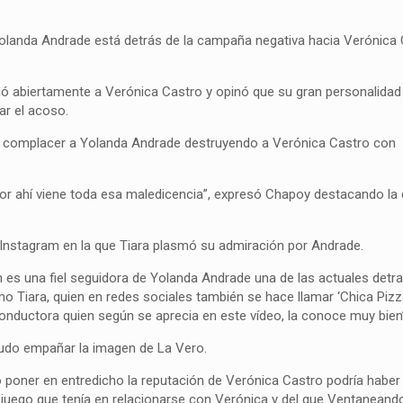
anda Andrade está detrás de la campaña negativa hacia Verónica 
ió abiertamente a Verónica Castro y opinó que su gran personalidad
ar el acoso.
a complacer a Yolanda Andrade destruyendo a Verónica Castro con
or ahí viene toda esa maledicencia”, expresó Chapoy destacando la 
 Instagram en la que Tiara plasmó su admiración por Andrade.
 es una fiel seguidora de Yolanda Andrade una de las actuales detr
o Tiara, quien en redes sociales también se hace llamar ‘Chica Pizza’
conductora quien según se aprecia en este vídeo, la conoce muy bien
udo empañar la imagen de La Vero.
 poner en entredicho la reputación de Verónica Castro podría habe
e juego que tenía en relacionarse con Verónica y del que Ventaneand