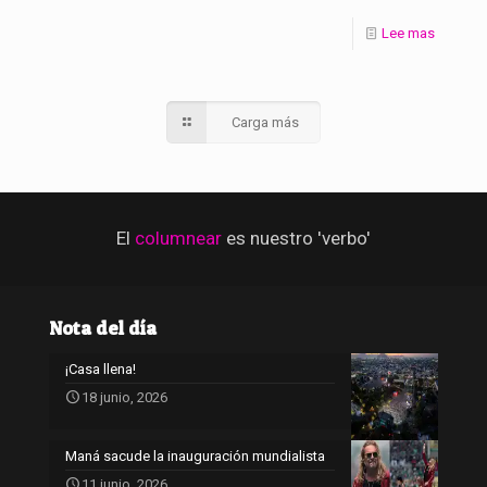
Lee mas
Carga más
El
columnear
es nuestro 'verbo'
Nota del día
¡Casa llena!
18 junio, 2026
Maná sacude la inauguración mundialista
11 junio, 2026