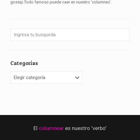
gossip.Todo famoso puede caer en nuestro ‘columneo’.
Categorías
Categorías
El
columnear
es nuestro 'verbo'