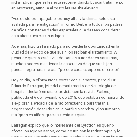
india indican que se les está recomendando buscar tratamiento
en Monterrey, aunque el costo les resulta elevado.
“Ese costo es impagable, es muy alto, y la clínica solo está
avalada para investigación”, informó Berber a todos los padres
de niños con necesidades especiales que desean considerar
esta alternativa para sus hijos.
Además, hizo un llamado para no perder la oportunidad en la
Ciudad de México de que sus hijos reciban el tratamiento. A
pesar de que no está avalado por las autoridades sanitarias,
muchos padres mantienen la esperanza de que sus hijos
puedan lograr una mejora, “porque cada cuerpo es diferente”.
Hoy en día, la clínica niega contar con el aparato, pero el Dr.
Eduardo Barragán, jefe del departamento de Neurología del
hospital, declaró en una entrevista con la revista Forbes,
publicada el 6 de noviembre de 2018, que estaban comenzando
a explorar la eficacia de la radiofrecuencia para tratar la
degeneración de tejidos en la parálisis cerebral y los tumores
malignos en niños, gracias a esta máquina.
Barragán explicó que lo interesante del Cytotron es que no
afecta los tejidos sanos, como ocurre con la radioterapia, y lo
presentó en ese entonces como el primer aparato de su tipo en