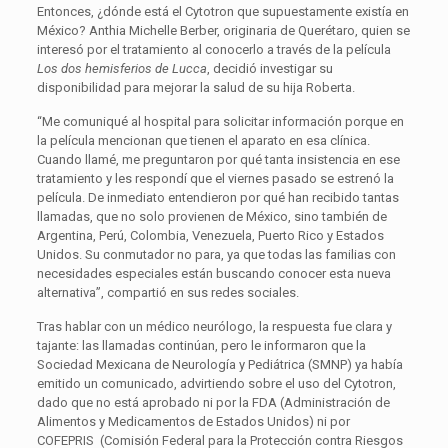
Entonces, ¿dónde está el Cytotron que supuestamente existía en
México? Anthia Michelle Berber, originaria de Querétaro, quien se
interesó por el tratamiento al conocerlo a través de la película
Los dos hemisferios de Lucca
, decidió investigar su
disponibilidad para mejorar la salud de su hija Roberta.
“Me comuniqué al hospital para solicitar información porque en
la película mencionan que tienen el aparato en esa clínica.
Cuando llamé, me preguntaron por qué tanta insistencia en ese
tratamiento y les respondí que el viernes pasado se estrenó la
película. De inmediato entendieron por qué han recibido tantas
llamadas, que no solo provienen de México, sino también de
Argentina, Perú, Colombia, Venezuela, Puerto Rico y Estados
Unidos. Su conmutador no para, ya que todas las familias con
necesidades especiales están buscando conocer esta nueva
alternativa”, compartió en sus redes sociales.
Tras hablar con un médico neurólogo, la respuesta fue clara y
tajante: las llamadas continúan, pero le informaron que la
Sociedad Mexicana de Neurología y Pediátrica (SMNP) ya había
emitido un comunicado, advirtiendo sobre el uso del Cytotron,
dado que no está aprobado ni por la FDA (Administración de
Alimentos y Medicamentos de Estados Unidos) ni por
COFEPRIS (Comisión Federal para la Protección contra Riesgos