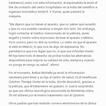
Sanitarios).Junto con esta información, el especialista le envió el
link de contacto del centro hospitalario en la India del científico e
ingeniero biomédico hindú R. V. Kumar, quien patentó la
máquina.
“Me dijeron que no tienen el aparato, que no saben qué sucedió
y que no nos pueden canalizar a ningún otro lado. Sin embargo,
logré contactar al médico mencionado en la película, quien
engañó y mintió sobre el proceso de traer el aparato a México.
Ya lo conocí, pero no diré su nombre. Lo cierto es que el aparato
sí está en México, lo que nos da algo de esperanza. No
permitamos que nos digan que no, ni que nos infundan miedo.
Mi hija tiene todo el derecho de probar todas las alternativas
disponibles para mejorar su calidad de vida, siempre y cuando
no ponga en riesgo su salud”, afirmó.
Por el momento, Anthia Michelle ya envió la información
necesaria para llevar a su hija al centro de salud,
GLIA Healthcare
Cytotron Therapy Center
en la India, donde descubrió, gracias a
la película, que el tratamiento es gratuito, lo cual la sorprendió,
ya que una clínica neurológica reconocida en Monterrey cobra
55 mil dólares por el mismo tratamiento con el Cytotron.
Otros padres que han recibido correos electrónicos de la clínica