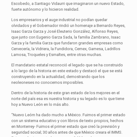
Escobedo, a Santiago Vidaurri que imaginaron un nuevo Estado,
fuerte autónomo y lo hicieron realidad.
Los empresarios y el auge industrial no podían quedar
olvidados y el Gobernador rindió un homenaje a Bernardo Reyes,
Isaac Garza Garza y José Eleuterio González, Alfonso Reyes,
que junto con Eugenio Garza Sada, la familia Zambrano, Isaac
Garza y la familia Garza que fundaron grandes empresas como
Cervecería, la Vidriera, la Fundidora, Cemex, Gamesa, Ladrillos
Lamosa, Troqueles y Esmaltes, entre otras muchas.
El mandatario estatal reconoció el legado que se ha construido
a lo largo de la historia en este estado y destacó el que se está
construyendo en la actualidad, demostrando que los
neoleoneses no conocemos imposibles.
Dentro de la historia de este gran estado de los mejores en el
norte del país esa es nuestra historia y su legado es lo que tiene
hoy a Nuevo León en lo más alto.
“Nuevo Leóm ha dado mucho a México. Fuimos el primer estado
con un sistema educativo y con libros de texto propios, hechos
en Monterrey- Fuimos el primer estado que creó la previsión y
seguridad social; 30 años antes de que México creara el IMMS.