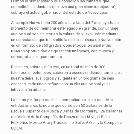
Fuimos el primer estado que consolidó las cámaras, que
consolidó la industria y que tuvo una gran clase trabajadora”,
subrayó el actual gobernador del estado de Nuevo León.
Al cumplir Nuevo León 200 años, la velada del 7 de mayo fue el
momento de conmemorar este legado en grande, con un viaje
audiovisual por la historia y la cultura de Nuevo León mediante
un espectáculo que transmitió la esencia misma de Nuevo León
en un formato de 360 grados, donde todos los asistentes
tuvieron oportunidad de gozar con imágenes, con música y
coreografías en gran formato.
Bailarines, artistas, músicos, en un total de más de 300
talentosos neoloneses, subieron a escena rindiendo homenaje a
nuestra tierra, sus logros y su gente en un programa de seis
escenas, cada una diseñada con un clip audiovisual y una
intervención artística.
La flama y el fuego que han acompañado a la historia de la
entidad arrancó la noche que contó con 50 bailarines de la
Escuela Superior de Música y Danza de Monterrey, 128 bailarines
de folclore de la Compañía de Danza de la UANL, el Ballet
Folklórico México Arte y Tradición, el Ballet Axkan y la Compañía
UDEM.