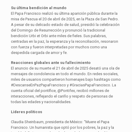
Su última bendición al mundo
El Papa Francisco realizó su última aparición pública durante la
misa de Pascua el 20 de abril de 2025, en la Plaza de San Pedro.
A pesar de su delicado estado de salud, presidió la celebración
del Domingo de Resurrección y pronunció la tradicional
bendición Urbi et Orbi ante miles de fieles. Sus palabras,
centradas en la paz, la esperanza y la reconciliación, resonaron
con fuerza y fueron interpretadas por muchos como una
despedida cargada de amor y fe.
Reacciones globales ante su fallecimiento
El anuncio de su muerte el 21 de abril de 2025 desató una ola de
mensajes de condolencia en todo el mundo. En redes sociales,
miles de usuarios compartieron homenajes bajo hashtags como
#DescanseEnPazPapaFrancisco y #GraciasPapaFrancisco. La
cuenta oficial del pontífice, @Pontifex, recibió millones de
interacciones, reflejando el cariño y respeto de personas de
todas las edades y nacionalidades.
Líderes políticos
Claudia Sheinbaum, presidenta de México: “Muere el Papa
Francisco. Un humanista que optó por los pobres, la paz y la