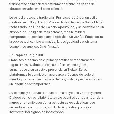
transparencia financiera y enfrentar de frente los casos de
abusos sexuales en el seno eclesial.
Lejos del protocolo tradicional, Francisco optó por un estilo
pastoral sencillo y directo. Vivió en la residencia de Santa Marta,
rechazando los lujos del Palacio Apostólico, y se convirtió en un
símbolo de una Iglesia más cercana, más humilde y
comprometida con las causas sociales. Su voz fue firme contra
la pobreza, el cambio climático, la desigualdad y el sistema
económico que, según él, “mata”.
Un Papa del siglo XXI
Francisco fue también el primer pontífice verdaderamente
digital. En 2016 abrió una cuenta oficial en Instagram,
sumándose a su ya activa presencia en Twitter. Estas
plataformas le permitieron acercarse a jóvenes de todo el
mundo y transmitir su mensaje de paz, justicia y esperanza con
un lenguaje contemporáneo.
Su carisma y apertura conquistaron a creyentes y no creyentes.
Dialogó con otras religiones, tendió puentes donde antes había
muros y no temió cuestionar estructuras eclesiásticas que
necesitaban cambio. Fue, sin duda, un pastor que supo
interpretar los signos de los tiempos.