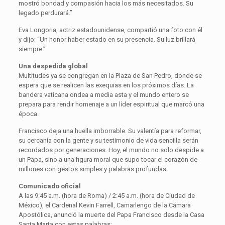
mostró bondad y compasión hacia los más necesitados. Su
legado perdurará.”
Eva Longoria, actriz estadounidense, compartió una foto con él
y dijo: “Un honor haber estado en su presencia. Su luz brillará
siempre.”
Una despedida global
Multitudes ya se congregan en la Plaza de San Pedro, donde se
espera que se realicen las exequias en los próximos días. La
bandera vaticana ondea a media asta y el mundo entero se
prepara para rendir homenaje a un líder espiritual que marcó una
época.
Francisco deja una huella imborrable. Su valentía para reformar,
su cercanía con la gente y su testimonio de vida sencilla serán
recordados por generaciones. Hoy, el mundo no solo despide a
un Papa, sino a una figura moral que supo tocar el corazón de
millones con gestos simples y palabras profundas.
Comunicado oficial
A las 9:45 a.m. (hora de Roma) / 2:45 a.m. (hora de Ciudad de
México), el Cardenal Kevin Farrell, Camarlengo de la Cámara
Apostólica, anunció la muerte del Papa Francisco desde la Casa
Santa Marta con estas palabras: