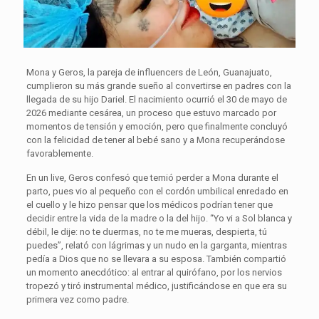
Mona y Geros, la pareja de influencers de León, Guanajuato,
cumplieron su más grande sueño al convertirse en padres con la
llegada de su hijo Dariel. El nacimiento ocurrió el 30 de mayo de
2026 mediante cesárea, un proceso que estuvo marcado por
momentos de tensión y emoción, pero que finalmente concluyó
con la felicidad de tener al bebé sano y a Mona recuperándose
favorablemente.
En un live, Geros confesó que temió perder a Mona durante el
parto, pues vio al pequeño con el cordón umbilical enredado en
el cuello y le hizo pensar que los médicos podrían tener que
decidir entre la vida de la madre o la del hijo. “Yo vi a Sol blanca y
débil, le dije: no te duermas, no te me mueras, despierta, tú
puedes”, relató con lágrimas y un nudo en la garganta, mientras
pedía a Dios que no se llevara a su esposa. También compartió
un momento anecdótico: al entrar al quirófano, por los nervios
tropezó y tiró instrumental médico, justificándose en que era su
primera vez como padre.