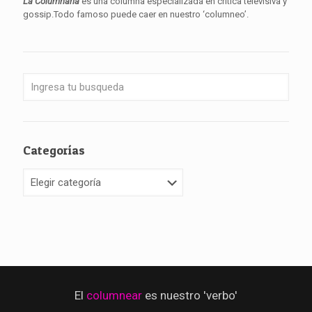
La Columnaria
es una columna especializada en crítica televisiva y
gossip.Todo famoso puede caer en nuestro ‘columneo’.
Categorías
Categorías
El
columnear
es nuestro 'verbo'