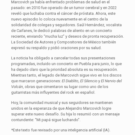
Marcovich ya había enfrentado problemas de salud en el
pasado: en 2010 fue operado de un tumor cerebral y en 2022
reveló que luchaba contra el cáncer de próstata. Ahora, este
nuevo episodio lo coloca nuevamente en el centro de la
solidaridad de colegas y seguidores. Saúl Hernández, vocalista
de Caifanes, le dedicó palabras de aliento en un concierto
reciente, enviando “mucha luz” y deseos de pronta recuperación.
La Sociedad de Autores y Compositores de México también
expresó su respaldo y pidió oraciones por su salud.
La noticia ha obligado a cancelar todas sus presentaciones
programadas, incluido un concierto en Puebla para junio, lo que
ha dejado claro que la prioridad absoluta es su recuperación.
Mientras tanto, el legado de Marcovich sigue vivo en los discos
que marcaron generaciones:
El Diablito
,
El Silencio
y
El Nervio del
Volcán
, obras que cimentaron su lugar como uno de los
guitarristas más influyentes del rock en español.
Hoy, la comunidad musical y sus seguidores se mantienen
unidos en la esperanza de que Alejandro Marcovich logre
superar este nuevo desafío. Su hija lo resumió con un mensaje
contundente: “Mi papá sigue luchando”.
*Este texto fue revisado por una inteligencia artificial (IA).